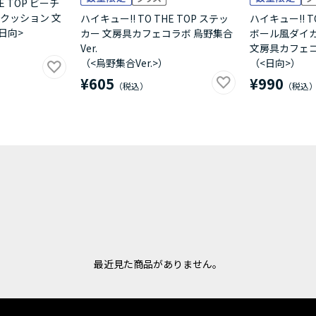
E TOP ビーチ
クッション 文
ハイキュー!! TO THE TOP ステッ
ハイキュー!! T
日向>
カー 文房具カフェコラボ 烏野集合
ボール風ダイ
Ver.
文房具カフェコ
（<烏野集合Ver.>）
（<日向>）
¥605
¥990
最近見た商品がありません。