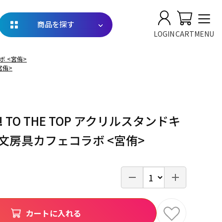
商品を探す
LOGIN
CART
MENU
ボ <宮侑>
宮侑>
 TO THE TOP アクリルスタンドキ
文房具カフェコラボ <宮侑>
カートに入れる