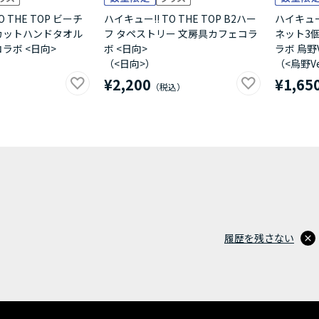
O THE TOP ビーチ
ハイキュー!! TO THE TOP B2ハー
ハイキュー!
カットハンドタオル
フ タペストリー 文房具カフェコラ
ネット3
ラボ <日向>
ボ <日向>
ラボ 烏野V
（<日向>）
（<烏野Ve
¥2,200
¥1,65
履歴を残さない