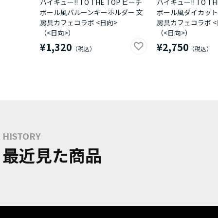
ハイキュー!! TO THE TOP ビーチ
ハイキュー!! TO TH
ボール風バルーンキーホルダー 文
ボール風ダイカット
房具カフェコラボ <日向>
房具カフェコラボ <
（<日向>）
（<日向>）
¥1,320
¥2,750
HISTORY
最近見た商品