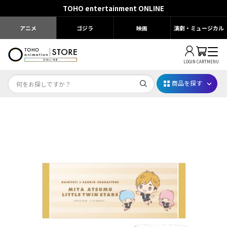
TOHO entertainment ONLINE
アニメ
ゴジラ
映画
演劇・ミュージカル
LOGIN
CART
MENU
商品を探す
Dr.STONE STONE FES.2026
映画ちいかわ
じゅじゅフェス 2026
薬屋のひとりごと 夏の園遊会2026
名探偵コナン