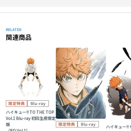
RELATED
関連商品
ハイキュー!! TO THE TOP
Vol.1 Blu-ray 初回生産限定
版
ハイキュー!!
（BD Vol.1）