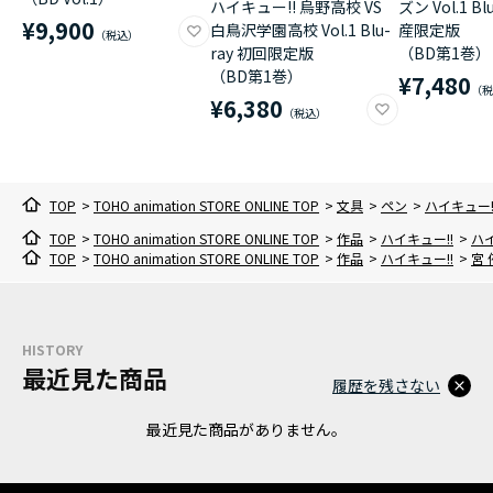
ハイキュー!! 烏野高校 VS
ズン Vol.1 B
¥9,900
白鳥沢学園高校 Vol.1 Blu-
産限定版
ray 初回限定版
（BD第1巻）
（BD第1巻）
¥7,480
¥6,380
TOP
>
TOHO animation STORE ONLINE TOP
>
文具
>
ペン
>
ハイキュー
TOP
>
TOHO animation STORE ONLINE TOP
>
作品
>
ハイキュー!!
>
ハ
TOP
>
TOHO animation STORE ONLINE TOP
>
作品
>
ハイキュー!!
>
宮 
HISTORY
最近見た商品
履歴を残さない
最近見た商品がありません。