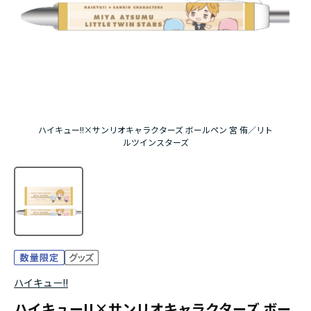
アニメ『僕のヒーローアカデミア』10周年
ハイキュー!!ジャージ＆ユニフォーム
『無職転生Ⅲ ～異世界行ったら本気だす～』
『ふつつかな悪女ではございますが ～雛宮蝶鼠と
ハイキュー!!×サンリオキャラクターズ ボールペン 宮 侑／リト
りかえ伝～』
ルツインスターズ
ハイキュー!!
ハイキュー!!×サンリオキャラクターズ ボー