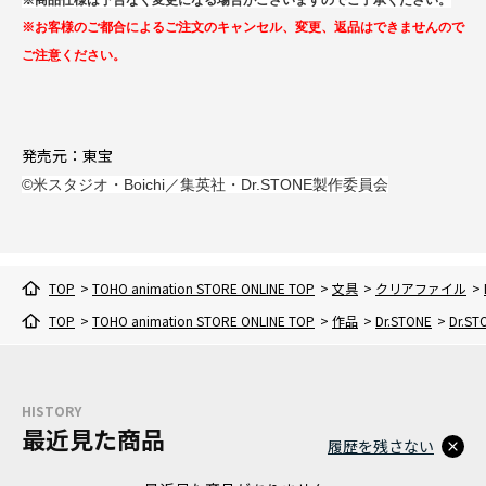
※商品仕様は予告なく変更になる場合がございますのでご了承ください。
※お客様のご都合によるご注文のキャンセル、変更、返品はできませんので
ご注意ください。
発売元：東宝
©米スタジオ・Boichi／集英社・Dr.STONE製作委員会
TOP
>
TOHO animation STORE ONLINE TOP
>
文具
>
クリアファイル
>
TOP
>
TOHO animation STORE ONLINE TOP
>
作品
>
Dr.STONE
>
Dr.S
HISTORY
最近見た商品
履歴を残さない