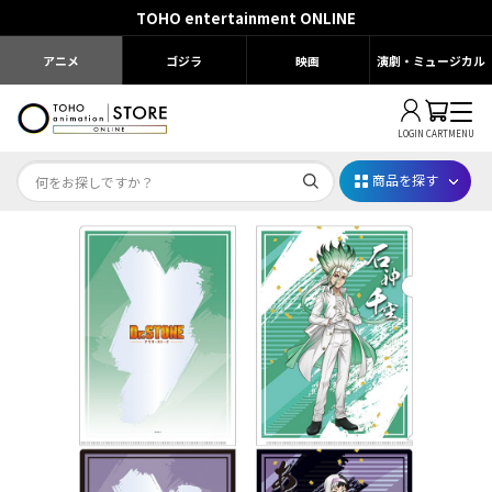
TOHO entertainment ONLINE
アニメ
ゴジラ
映画
演劇・ミュージカル
LOGIN
CART
MENU
商品を探す
Dr.STONE STONE FES.2026
映画ちいかわ
じゅじゅフェス 2026
薬屋のひとりごと 夏の園遊会2026
名探偵コナン