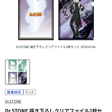
アニメ『僕のヒーローアカデミア』10周年
ハイキュー!!ジャージ＆ユニフォーム
『無職転生Ⅲ ～異世界行ったら本気だす～』
『ふつつかな悪女ではございますが ～雛宮蝶鼠と
Dr.STONE 描き下ろしクリアファイル2枚セット JF2024 Ver.
りかえ伝～』
Dr.STONE
Dr.STONE 描き下ろしクリアファイル2枚セ