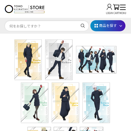
LOGIN
CART
MENU
商品を探す
Dr.STONE STONE FES.2026
映画ちいかわ
じゅじゅフェス 2026
薬屋のひとりごと 夏の園遊会2026
名探偵コナン
アニメ『僕のヒーローアカデミア』10周年
ハイキュー!!ジャージ＆ユニフォーム