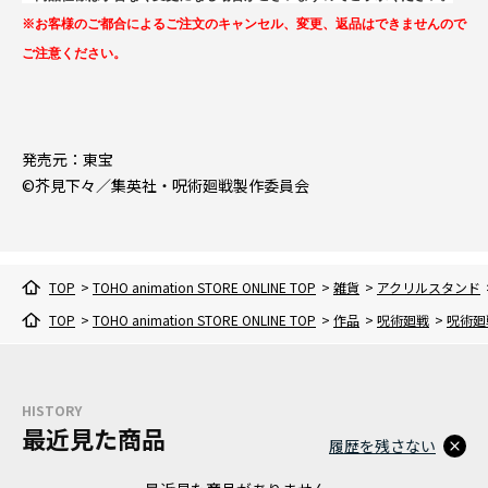
※お客様のご都合によるご注文のキャンセル、変更、返品はできませんので
ご注意ください。
発売元：東宝
©芥見下々／集英社・呪術廻戦製作委員会
TOP
>
TOHO animation STORE ONLINE TOP
>
雑貨
>
アクリルスタンド
TOP
>
TOHO animation STORE ONLINE TOP
>
作品
>
呪術廻戦
>
呪術廻
HISTORY
最近見た商品
履歴を残さない