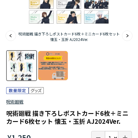
『無職転生Ⅲ ～異世界行ったら本気だす～』
『ふつつかな悪女ではございますが ～雛宮蝶鼠と
呪術廻戦 描き下ろしポストカード6枚＋ミニカード6枚セット
りかえ伝～』
懐玉・玉折 AJ2024Ver.
呪術廻戦
呪術廻戦 描き下ろしポストカード6枚＋ミニ
カード6枚セット 懐玉・玉折 AJ2024Ver.
¥1,250