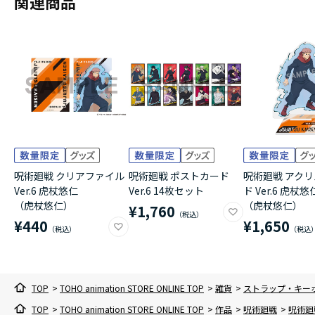
関連商品
呪術廻戦 クリアファイル
呪術廻戦 ポストカード
呪術廻戦 アク
Ver.6 虎杖悠仁
Ver.6 14枚セット
ド Ver.6 虎杖悠
（虎杖悠仁）
（虎杖悠仁）
¥1,760
¥440
¥1,650
TOP
>
TOHO animation STORE ONLINE TOP
>
雑貨
>
ストラップ・キー
TOP
>
TOHO animation STORE ONLINE TOP
>
作品
>
呪術廻戦
>
呪術廻