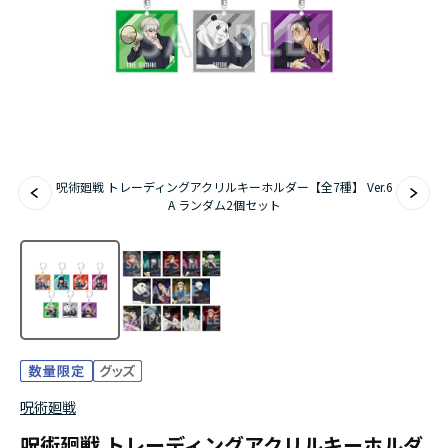
アニメ『僕のヒーローアカデミア』10周年
ハイキュー!!ジャージ＆ユニフォーム
『無職転生Ⅲ ～異世界行ったら本気だす～』
『ふつつかな悪女ではございますが ～雛宮蝶鼠と
呪術廻戦 トレーディングアクリルキーホルダー【全7種】 Ver.6
りかえ伝～』
A ランダム2個セット
呪術廻戦
呪術廻戦 トレーディングアクリルキーホルダ