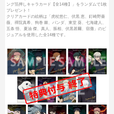
ング箔押しキャラカード【全14種】」をランダムで1枚
プレゼント！
クリアカードの絵柄は「虎杖悠仁、伏黒 恵、釘崎野薔
薇、禪院真希、狗巻 棘、パンダ、東堂 葵、七海建人、
五条 悟、夏油 傑、真人、脹相、伏黒甚爾、宿儺」のビ
ジュアルを使用した全14種です。