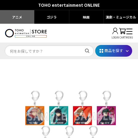
TOHO entertainment ONLINE
アニメ
ゴジラ
映画
演劇・ミュージカル
LOGIN
CART
MENU
商品を探す
Dr.STONE STONE FES.2026
映画ちいかわ
じゅじゅフェス 2026
薬屋のひとりごと 夏の園遊会2026
名探偵コナン