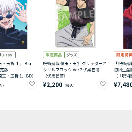
・玉折 １」 Blu-
呪術廻戦 懐玉・玉折 グリッターア
「呪術廻戦 
限定版
クリルブロック Ver.2 伏黒甚爾
初回生産
懐玉・玉折 1」BD）
（伏黒甚爾）
（「呪術廻
¥2,200
¥7,48