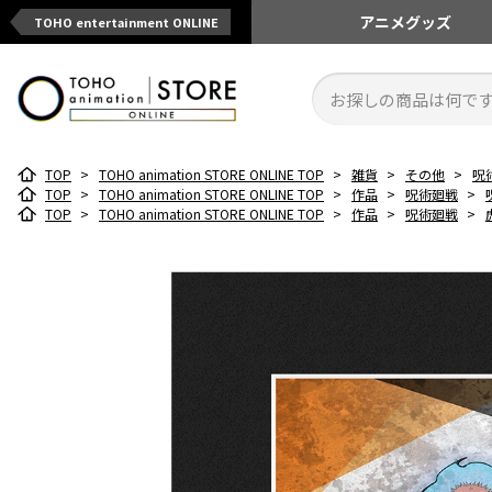
アニメ
グッズ
TOHO entertainment ONLINE
TOP
>
TOHO animation STORE ONLINE TOP
>
雑貨
>
その他
>
呪
TOP
>
TOHO animation STORE ONLINE TOP
>
作品
>
呪術廻戦
>
TOP
>
TOHO animation STORE ONLINE TOP
>
作品
>
呪術廻戦
>