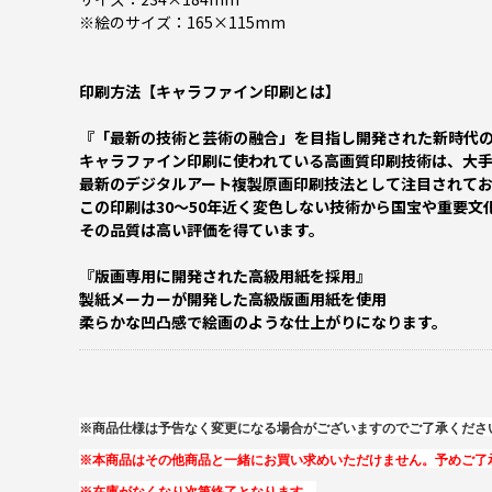
※絵のサイズ：165×115mm
印刷方法【キャラファイン印刷とは】
『「最新の技術と芸術の融合」を目指し開発された新時代
キャラファイン印刷に使われている高画質印刷技術は、大
最新のデジタルアート複製原画印刷技法として注目されて
この印刷は30～50年近く変色しない技術から国宝や重要
その品質は高い評価を得ています。
『版画専用に開発された高級用紙を採用』
製紙メーカーが開発した高級版画用紙を使用
柔らかな凹凸感で絵画のような仕上がりになります。
※商品仕様は予告なく変更になる場合がございますのでご了承くださ
※本商品はその他商品と一緒にお買い求めいただけません。予めご了