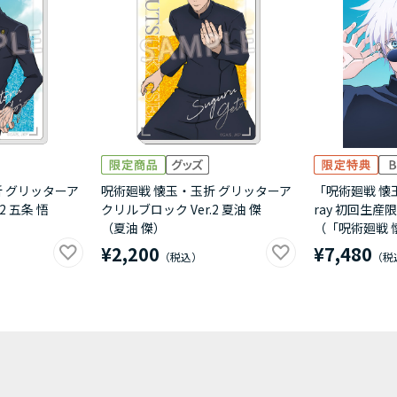
折 グリッターア
呪術廻戦 懐玉・玉折 グリッターア
「呪術廻戦 懐玉
2 五条 悟
クリルブロック Ver.2 夏油 傑
ray 初回生産
（夏油 傑）
（「呪術廻戦 
¥2,200
¥7,480