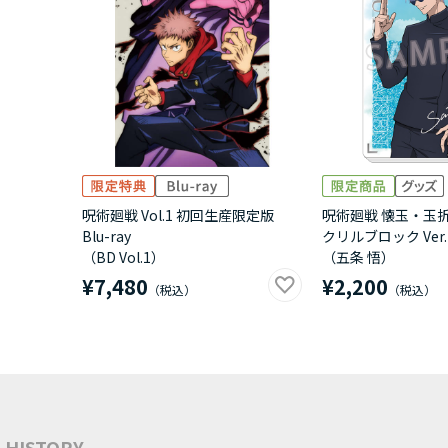
呪術廻戦 Vol.1 初回生産限定版
呪術廻戦 懐玉・玉
Blu-ray
クリルブロック Ver.
（BD Vol.1）
（五条 悟）
¥7,480
¥2,200
HISTORY