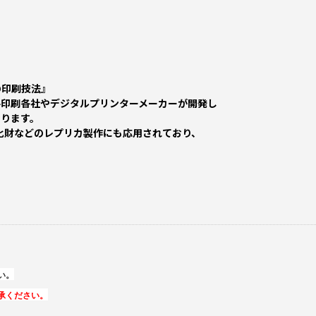
の印刷技法』
手印刷各社やデジタルプリンターメーカーが開発し
おります。
文化財などのレプリカ製作にも応用されており、
い。
承ください。