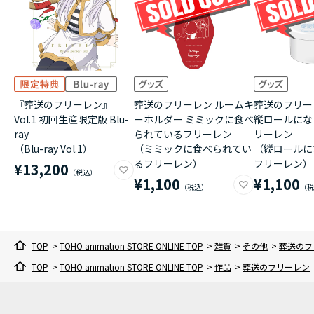
『葬送のフリーレン』
葬送のフリーレン ルームキ
葬送のフリー
Vol.1 初回生産限定版 Blu-
ーホルダー ミミックに食べ
縦ロールにな
ray
られているフリーレン
リーレン
（Blu-ray Vol.1）
（ミミックに食べられてい
（縦ロールに
るフリーレン）
フリーレン）
¥13,200
¥1,100
¥1,100
TOP
>
TOHO animation STORE ONLINE TOP
>
雑貨
>
その他
>
葬送のフリ
TOP
>
TOHO animation STORE ONLINE TOP
>
作品
>
葬送のフリーレン