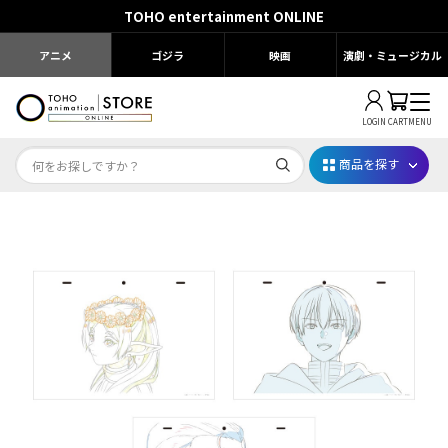
TOHO entertainment ONLINE
アニメ
ゴジラ
映画
演劇・ミュージカル
LOGIN
CART
MENU
商品を探す
Dr.STONE STONE FES.2026
映画ちいかわ
じゅじゅフェス 2026
薬屋のひとりごと 夏の園遊会2026
名探偵コナン