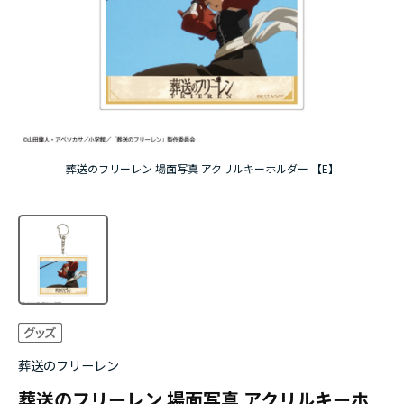
アニメ『僕のヒーローアカデミア』10周年
ハイキュー!!ジャージ＆ユニフォーム
『無職転生Ⅲ ～異世界行ったら本気だす～』
『ふつつかな悪女ではございますが ～雛宮蝶鼠と
葬送のフリーレン 場面写真 アクリルキーホルダー 【E】
りかえ伝～』
葬送のフリーレン
葬送のフリーレン 場面写真 アクリルキーホ