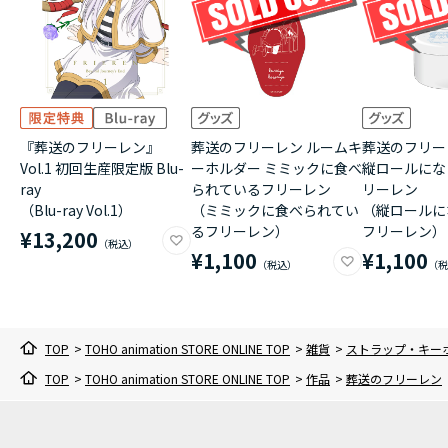
『葬送のフリーレン』
葬送のフリーレン ルームキ
葬送のフリー
Vol.1 初回生産限定版 Blu-
ーホルダー ミミックに食べ
縦ロールにな
ray
られているフリーレン
リーレン
（Blu-ray Vol.1）
（ミミックに食べられてい
（縦ロールに
るフリーレン）
フリーレン）
¥13,200
¥1,100
¥1,100
TOP
>
TOHO animation STORE ONLINE TOP
>
雑貨
>
ストラップ・キー
TOP
>
TOHO animation STORE ONLINE TOP
>
作品
>
葬送のフリーレン