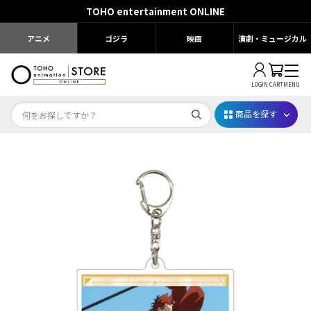
TOHO entertainment ONLINE
アニメ
ゴジラ
映画
演劇・ミュージカル
LOGIN
CART
MENU
商品を探す
Dr.STONE STONE FES.2026
映画ちいかわ
じゅじゅフェス 2026
薬屋のひとりごと 夏の園遊会2026
名探偵コナン