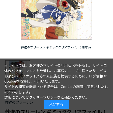
アニメ『僕のヒーローアカデミア』10周年
ハイキュー!!ジャージ＆ユニフォーム
『無職転生Ⅲ ～異世界行ったら本気だす～』
『ふつつかな悪女ではございますが ～雛宮蝶鼠と
葬送のフリーレン ギミッククリアファイル 1周年ver.
りかえ伝～』
当サイトでは、お客様の本サイトの利用状況を分析し、サイト自
体のパフォーマンスを改善し、お客様のニーズに沿ったサービス
およびパーソナライズされた広告を提供するために、ログ情報や
Cookieを収集し、利用いたします。
サイトの閲覧を継続される場合は、Cookieの利用に同意されたも
のとみなします。
詳細については
クッキーポリシー
をご確認ください。
葬送のフリーレン
承諾する
葬送のフリーレン ギミッククリアファイル 1