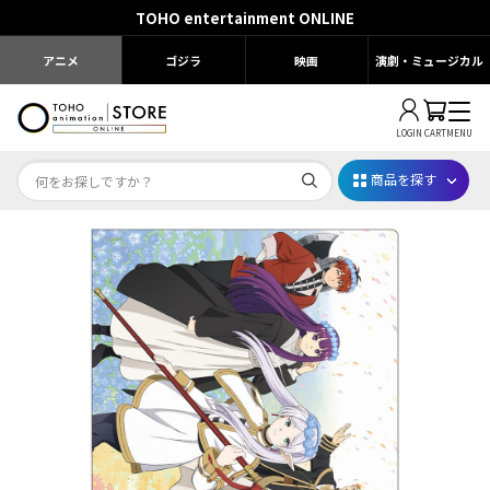
TOHO entertainment ONLINE
アニメ
ゴジラ
映画
演劇・ミュージカル
LOGIN
CART
MENU
商品を探す
Dr.STONE STONE FES.2026
映画ちいかわ
じゅじゅフェス 2026
薬屋のひとりごと 夏の園遊会2026
名探偵コナン