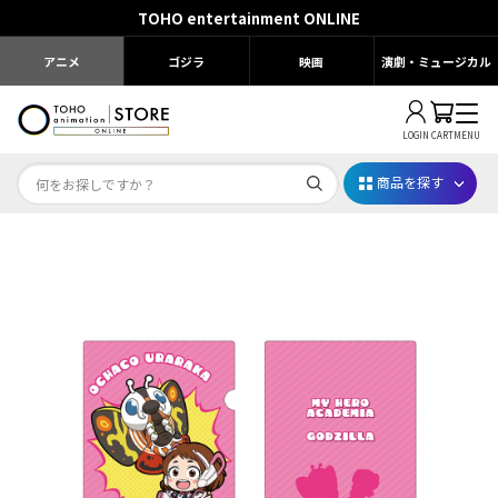
TOHO entertainment ONLINE
アニメ
ゴジラ
映画
演劇・ミュージカル
LOGIN
CART
MENU
商品を探す
Dr.STONE STONE FES.2026
映画ちいかわ
じゅじゅフェス 2026
薬屋のひとりごと 夏の園遊会2026
名探偵コナン