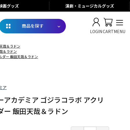
映画
グッズ
演劇・ミュージカル
グッズ
商品を探す
LOGIN
CART
MENU
田天哉＆ラドン
天哉＆ラドン
ルダー 飯田天哉＆ラドン
ミア
ーアカデミア ゴジラコラボ アクリ
ダー 飯田天哉＆ラドン