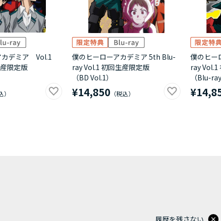
デミア Vol.1
僕のヒーローアカデミア 5th Blu-
僕のヒーロ
回生産限定版
ray Vol.1 初回生産限定版
ray Vo
（BD Vol.1）
（Blu-ray
¥14,850
¥14,8
履歴を残さない