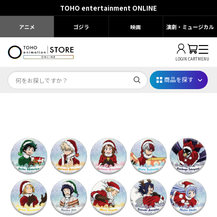
TOHO entertainment ONLINE
アニメ
ゴジラ
映画
演劇・ミュージカル
LOGIN
CART
MENU
商品を探す
Dr.STONE STONE FES.2026
映画ちいかわ
じゅじゅフェス 2026
薬屋のひとりごと 夏の園遊会2026
名探偵コナン