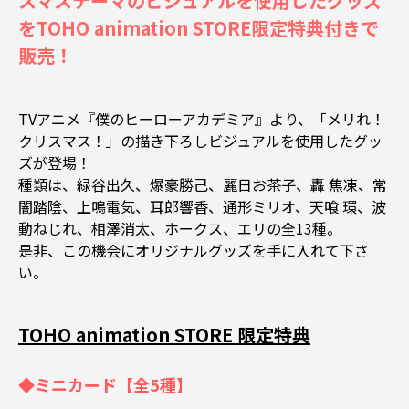
スマステーマのビジュアルを使用したグッズ
をTOHO animation STORE限定特典付きで
販売！
TVアニメ『僕のヒーローアカデミア』より、「メリれ！
クリスマス！」の描き下ろしビジュアルを使用したグッ
ズが登場！
種類は、緑谷出久、爆豪勝己、麗日お茶子、轟 焦凍、常
闇踏陰、上鳴電気、耳郎響香、通形ミリオ、天喰 環、波
動ねじれ、相澤消太、ホークス、エリの全13種。
是非、この機会にオリジナルグッズを手に入れて下さ
い。
TOHO animation STORE 限定特典
◆ミニカード【全5種】