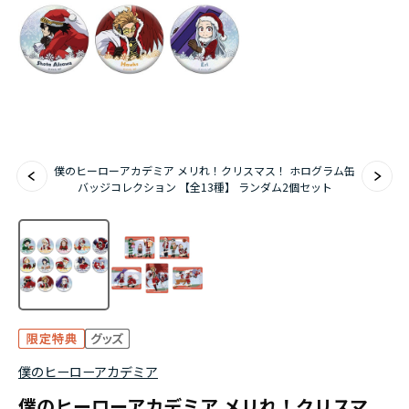
アニメ『僕のヒーローアカデミア』10周年
ハイキュー!!ジャージ＆ユニフォーム
『無職転生Ⅲ ～異世界行ったら本気だす～』
『ふつつかな悪女ではございますが ～雛宮蝶鼠と
僕のヒーローアカデミア メリれ！クリスマス！ ホログラム缶
りかえ伝～』
バッジコレクション 【全13種】 ランダム2個セット
僕のヒーローアカデミア
僕のヒーローアカデミア メリれ！クリスマ