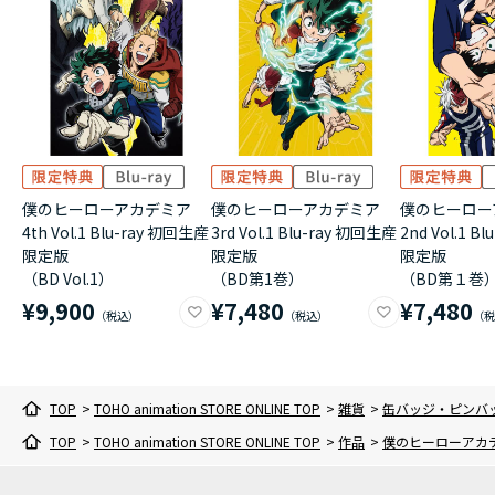
僕のヒーローアカデミア
僕のヒーローアカデミア
僕のヒーロー
4th Vol.1 Blu-ray 初回生産
3rd Vol.1 Blu-ray 初回生産
2nd Vol.1 B
限定版
限定版
限定版
（BD Vol.1）
（BD第1巻）
（BD第１巻
¥9,900
¥7,480
¥7,480
TOP
>
TOHO animation STORE ONLINE TOP
>
雑貨
>
缶バッジ・ピンバ
TOP
>
TOHO animation STORE ONLINE TOP
>
作品
>
僕のヒーローアカ