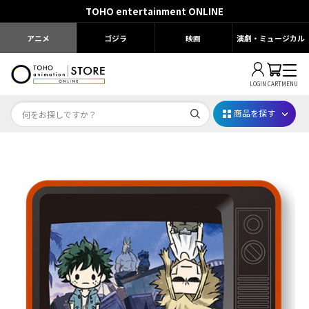
TOHO entertainment ONLINE
アニメ
ゴジラ
映画
演劇・ミュージカル
LOGIN
CART
MENU
商品を探す
Dr.STONE STONE FES.2026
映画ちいかわ
じゅじゅフェス 2026
薬屋のひとりごと 夏の園遊会2026
名探偵コナン