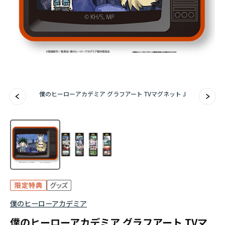
アニメ『僕のヒーローアカデミア』10周年
ハイキュー!!ジャージ＆ユニフォーム
『無職転生Ⅲ ～異世界行ったら本気だす～』
『ふつつかな悪女ではございますが ～雛宮蝶鼠と
僕のヒーローアカデミア グラフアート TVマグネット J
りかえ伝～』
僕のヒーローアカデミア
僕のヒーローアカデミア グラフアート TVマ