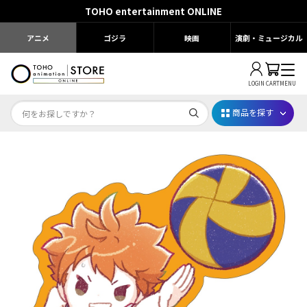
TOHO entertainment ONLINE
アニメ
ゴジラ
映画
演劇・ミュージカル
LOGIN
CART
MENU
商品を探す
Dr.STONE STONE FES.2026
映画ちいかわ
じゅじゅフェス 2026
薬屋のひとりごと 夏の園遊会2026
名探偵コナン