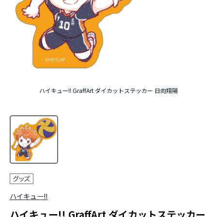
アニメ『僕のヒーローアカデミア』10周年
ハイキュー!!ジャージ＆ユニフォーム
『無職転生Ⅲ ～異世界行ったら本気だす～』
『ふつつかな悪女ではございますが ～雛宮蝶鼠と
ハイキュー!! GraffArt ダイカットステッカー 日向翔陽
りかえ伝～』
ハイキュー!!
ハイキュー!! GraffArt ダイカットステッカー