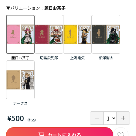
▼
バリエーション
：
麗日お茶子
切島鋭児郎
上鳴電気
相澤消太
麗日お茶子
ホークス
¥500
カートに入れる