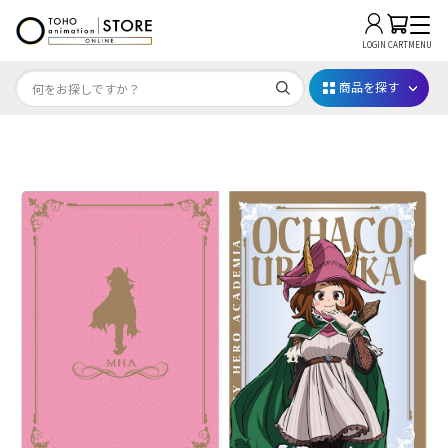
LOGIN
CART
MENU
商品を探す
Dr.STONE STONE FES.2026
映画ちいかわ
じゅじゅフェス 2026
薬屋のひとりごと 夏の園遊会2026
名探偵コナン
アニメ『僕のヒーローアカデミア』10周年
ハイキュー!!ジャージ＆ユニフォーム