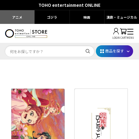
TOHO entertainment ONLINE
アニメ
ゴジラ
映画
演劇・ミュージカル
LOGIN
CART
MENU
商品を探す
Dr.STONE STONE FES.2026
映画ちいかわ
じゅじゅフェス 2026
薬屋のひとりごと 夏の園遊会2026
名探偵コナン