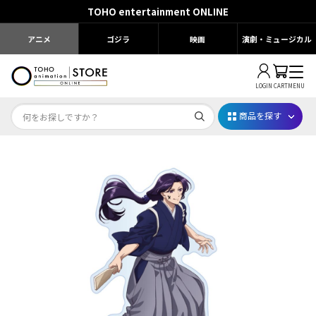
TOHO entertainment ONLINE
アニメ
ゴジラ
映画
演劇・ミュージカル
LOGIN
CART
MENU
商品を探す
Dr.STONE STONE FES.2026
映画ちいかわ
じゅじゅフェス 2026
薬屋のひとりごと 夏の園遊会2026
名探偵コナン