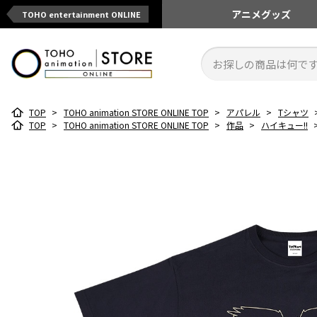
アニメ
グッズ
TOHO entertainment ONLINE
TOP
>
TOHO animation STORE ONLINE TOP
>
アパレル
>
Tシャツ
TOP
>
TOHO animation STORE ONLINE TOP
>
作品
>
ハイキュー!!