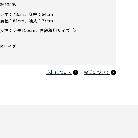
綿100%
ハイキュー!!」×ZOZOTOWN COLLEGE LOGO TEE 梟谷学園 XL
身丈：78cm、身幅：64cm
肩幅：61cm、袖丈：27cm
女性：身長156cm、普段着用サイズ「S」
Mサイズ
送料について
配送について