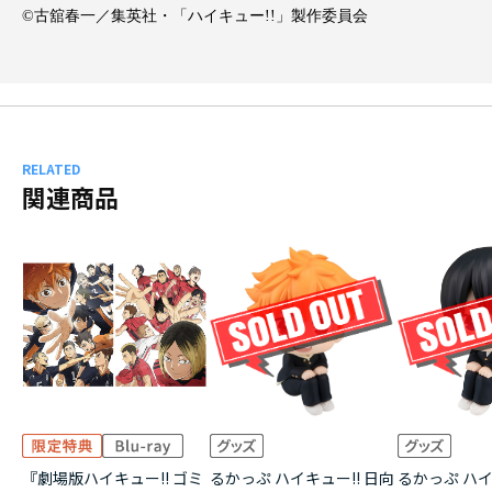
©古舘春一／集英社・「ハイキュー!!」製作委員会
RELATED
関連商品
『劇場版ハイキュー!! ゴミ
るかっぷ ハイキュー!! 日向
るかっぷ ハイ