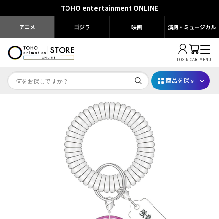
TOHO entertainment ONLINE
アニメ
ゴジラ
映画
演劇・ミュージカル
LOGIN
CART
MENU
商品を探す
Dr.STONE STONE FES.2026
映画ちいかわ
じゅじゅフェス 2026
薬屋のひとりごと 夏の園遊会2026
名探偵コナン