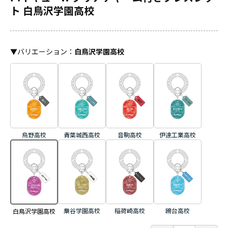
ト 白鳥沢学園高校
▼
バリエーション
：
白鳥沢学園高校
烏野高校
青葉城西高校
音駒高校
伊達工業高校
梟谷学園高校
稲荷崎高校
鴎台高校
白鳥沢学園高校