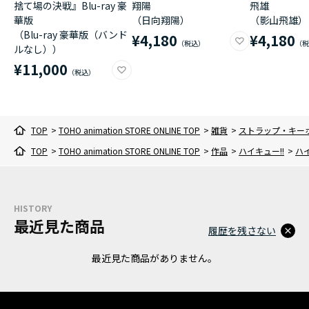
捨て場の決戦』Blu-ray 豪
翔陽
飛雄
華版
（日向翔陽）
（影山飛雄）
（Blu-ray 豪華版（バンド
¥4,180
¥4,180
ルなし））
¥11,000
TOP
>
TOHO animation STORE ONLINE TOP
>
雑貨
>
ストラップ・キー
TOP
>
TOHO animation STORE ONLINE TOP
>
作品
>
ハイキュー!!
>
ハ
HISTORY
最近見た商品
履歴を残さない
最近見た商品がありません。