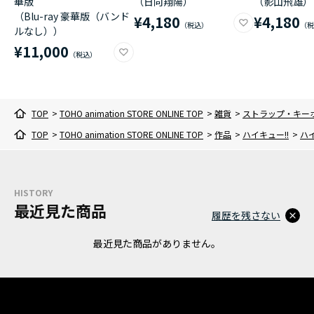
華版
（日向翔陽）
（影山飛雄）
（Blu-ray 豪華版（バンド
¥4,180
¥4,180
ルなし））
¥11,000
TOP
>
TOHO animation STORE ONLINE TOP
>
雑貨
>
ストラップ・キー
TOP
>
TOHO animation STORE ONLINE TOP
>
作品
>
ハイキュー!!
>
ハ
HISTORY
最近見た商品
履歴を残さない
最近見た商品がありません。