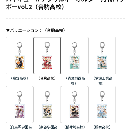
ボーvol.2（音駒高校）
▼
バリエーション
：
（音駒高校）
（烏野高校）
（青葉城西高
（伊達工業高
（音駒高校）
校）
校）
（白鳥沢学園高
（梟谷学園高
（稲荷崎高校）
（鴎台高校）