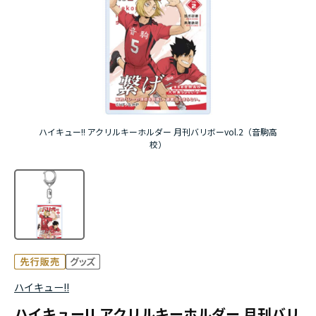
アニメ『僕のヒーローアカデミア』10周年
ハイキュー!!ジャージ＆ユニフォーム
『無職転生Ⅲ ～異世界行ったら本気だす～』
『ふつつかな悪女ではございますが ～雛宮蝶鼠と
ハイキュー!! アクリルキーホルダー 月刊バリボーvol.2（音駒高
りかえ伝～』
校）
ハイキュー!!
ハイキュー!! アクリルキーホルダー 月刊バリ