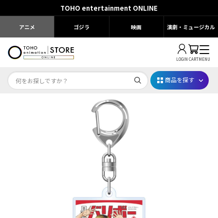
TOHO entertainment ONLINE
アニメ
ゴジラ
映画
演劇・ミュージカル
LOGIN
CART
MENU
商品を探す
Dr.STONE STONE FES.2026
映画ちいかわ
じゅじゅフェス 2026
薬屋のひとりごと 夏の園遊会2026
名探偵コナン