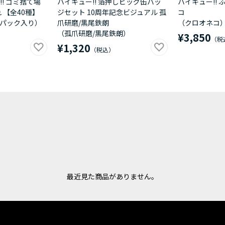
! ゴミ捨て場
ハイキュー!! 箔押しビッグ缶バッ
ハイキュー!! 
 【全40種】
ジセット 10周年記念ビジュアル 孤
コ
10パック入り）
爪研磨/黒尾鉄朗
（クロオネコ
（孤爪研磨/黒尾鉄朗）
¥3,850
¥1,320
最近見た商品がありません。