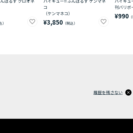
ふんばるず クロオネ
ハイキュー!! ふんばるず ケンマネ
ハイキュー
コ
刊バリボ
）
（ケンマネコ）
¥990
¥3,850
履歴を残さない