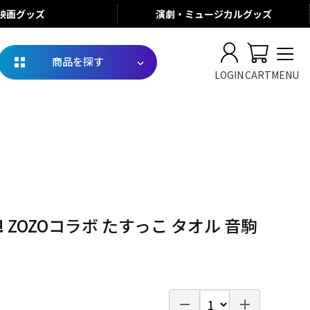
映画
グッズ
演劇・ミュージカル
グッズ
商品を探す
LOGIN
CART
MENU
! ZOZOコラボ たすっこ タオル 音駒