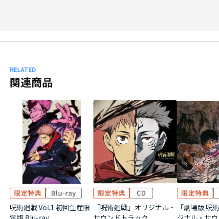
RELATED
関連商品
呪術廻戦 Vol.1 初回生産限
「呪術廻戦」オリジナル・
「劇場版 呪術
定版 Blu-ray
サウンドトラック
ジナル・サウ