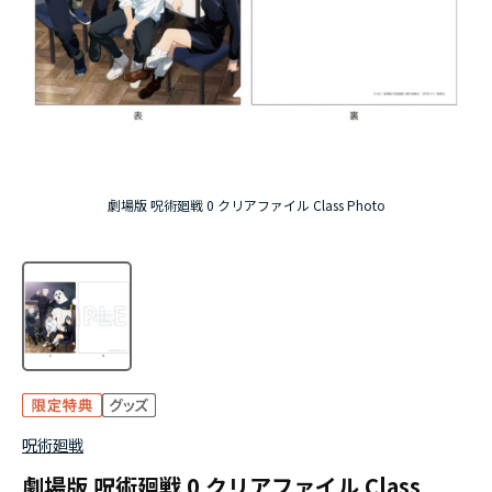
アニメ『僕のヒーローアカデミア』10周年
ハイキュー!!ジャージ＆ユニフォーム
『無職転生Ⅲ ～異世界行ったら本気だす～』
『ふつつかな悪女ではございますが ～雛宮蝶鼠と
劇場版 呪術廻戦 0 クリアファイル Class Photo
りかえ伝～』
呪術廻戦
劇場版 呪術廻戦 0 クリアファイル Class