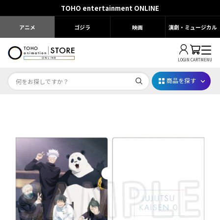
TOHO entertainment ONLINE
アニメ
ゴジラ
映画
演劇・ミュージカル
LOGIN
CART
MENU
商品を探す
Dr.STONE STONE FES.2026
映画ちいかわ
じゅじゅフェス 2026
薬屋のひとりごと 夏の園遊会2026
名探偵コナン