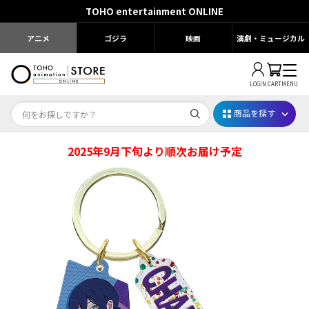
TOHO entertainment ONLINE
アニメ
ゴジラ
映画
演劇・ミュージカル
LOGIN
CART
MENU
商品を探す
2025年9月下旬より順次お届け予定
Dr.STONE STONE FES.2026
映画ちいかわ
じゅじゅフェス 2026
薬屋のひとりごと 夏の園遊会2026
名探偵コナン