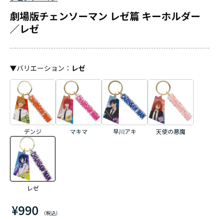
劇場版チェンソーマン レゼ篇 キーホルダー
／レゼ
▼
バリエーション
：
レゼ
デンジ
マキマ
早川アキ
天使の悪魔
レゼ
¥990