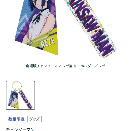
アニメ『僕のヒーローアカデミア』10周年
ハイキュー!!ジャージ＆ユニフォーム
『無職転生Ⅲ ～異世界行ったら本気だす～』
『ふつつかな悪女ではございますが ～雛宮蝶鼠と
りかえ伝～』
劇場版チェンソーマン レゼ篇 キーホルダー／レゼ
チェンソーマン