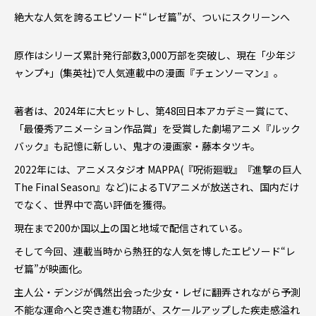
絶大な人気を誇るエピソード“レゼ篇”が、ついにスクリーンへ
原作はシリーズ累計発行部数3,000万部を突破し、現在「少年ジ
ャンプ+」(集英社)で人気連載中の漫画『チェンソーマン』。
著者は、2024年に大ヒットし、第48回日本アカデミー賞にて、
「最優秀アニメーション作品賞」を受賞した劇場アニメ『ルック
バック』も記憶に新しい、鬼才の漫画家・藤本タツキ。
2022年には、アニメスタジオ MAPPA(『呪術廻戦』『進撃の巨人
The Final Season』など)によるTVアニメが放送され、国内だけ
でなく、世界中で高い評価を獲得。
現在まで200か国以上の国と地域で配信されている。
そして今回、連載当時から熱狂的な人気を博したエピソード“レ
ゼ篇”が映画化。
主人公・デンジが偶然出会った少女・レゼに翻弄されながら予測
不能な運命へと突き進む物語が、スケールアップした疾走感溢れ