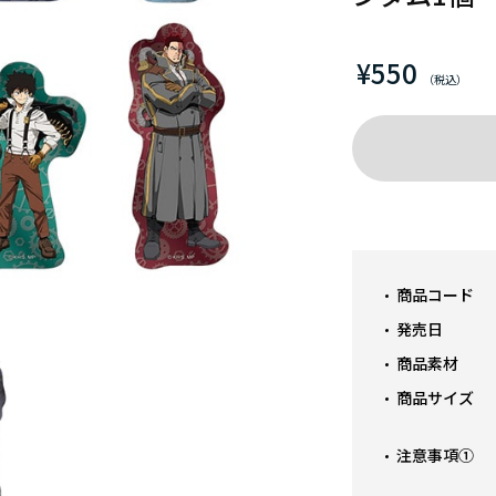
¥550
商品コード
発売日
商品素材
商品サイズ
注意事項①