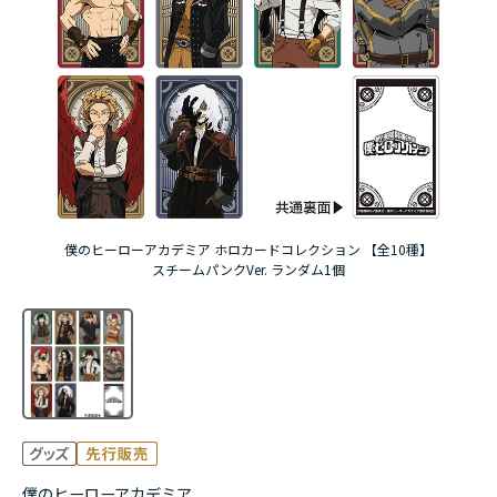
アニメ『僕のヒーローアカデミア』10周年
ハイキュー!!ジャージ＆ユニフォーム
『無職転生Ⅲ ～異世界行ったら本気だす～』
『ふつつかな悪女ではございますが ～雛宮蝶鼠と
りかえ伝～』
僕のヒーローアカデミア ホロカードコレクション 【全10種】
スチームパンクVer. ランダム1個
僕のヒーローアカデミア