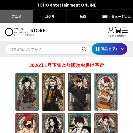
TOHO entertainment ONLINE
アニメ
ゴジラ
映画
演劇・ミュージカル
LOGIN
CART
MENU
商品を探す
2026年1月下旬より順次お届け予定
Dr.STONE STONE FES.2026
映画ちいかわ
じゅじゅフェス 2026
薬屋のひとりごと 夏の園遊会2026
名探偵コナン