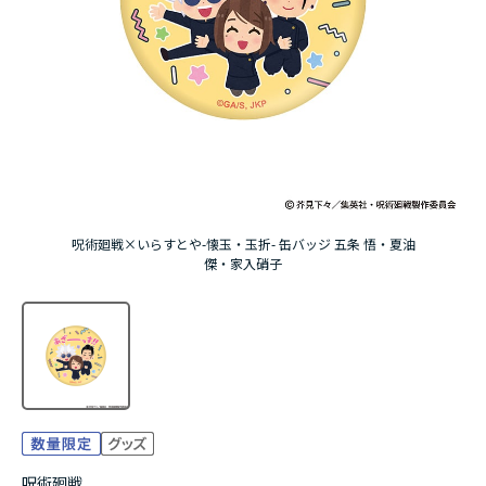
アニメ『僕のヒーローアカデミア』10周年
ハイキュー!!ジャージ＆ユニフォーム
『無職転生Ⅲ ～異世界行ったら本気だす～』
『ふつつかな悪女ではございますが ～雛宮蝶鼠と
りかえ伝～』
呪術廻戦×いらすとや-懐玉・玉折- 缶バッジ 五条 悟・夏油
傑・家入硝子
呪術廻戦