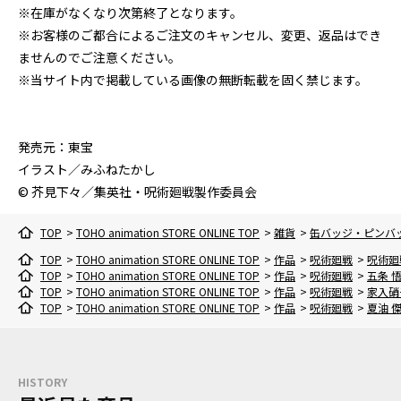
※在庫がなくなり次第終了となります。
※お客様のご都合によるご注文のキャンセル、変更、返品はでき
ませんのでご注意ください。
※当サイト内で掲載している画像の無断転載を固く禁じます。
発売元：東宝
イラスト／みふねたかし
© 芥見下々／集英社・呪術廻戦製作委員会
TOP
>
TOHO animation STORE ONLINE TOP
>
雑貨
>
缶バッジ・ピンバ
TOP
>
TOHO animation STORE ONLINE TOP
>
作品
>
呪術廻戦
>
呪術廻
TOP
>
TOHO animation STORE ONLINE TOP
>
作品
>
呪術廻戦
>
五条 
TOP
>
TOHO animation STORE ONLINE TOP
>
作品
>
呪術廻戦
>
家入硝
TOP
>
TOHO animation STORE ONLINE TOP
>
作品
>
呪術廻戦
>
夏油 
HISTORY