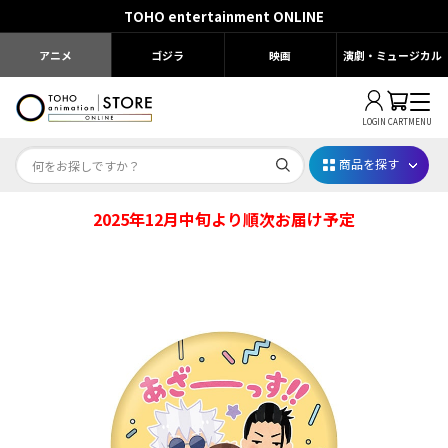
TOHO entertainment ONLINE
アニメ
ゴジラ
映画
演劇・ミュージカル
LOGIN
CART
MENU
商品を探す
2025年12月中旬より順次お届け予定
Dr.STONE STONE FES.2026
映画ちいかわ
じゅじゅフェス 2026
薬屋のひとりごと 夏の園遊会2026
名探偵コナン