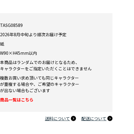
TASG08589
2026年8月中旬より順次お届け予定
デミア 10周年記念 トレーディング擬音ステッカー 【全11種】 ランダ
紙
W90×H45mm以内
本商品はランダムでのお届けとなるため、
キャラクターをご指定いただくことはできません
複数お買い求め頂いても同じキャラクター
が重複する場合や、ご希望のキャラクター
が出ない場合もございます
商品一覧はこちら
送料について
配送について