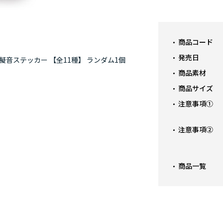
商品コード
発売日
擬音ステッカー 【全11種】 ランダム1個
僕のヒーローアカ
商品素材
商品サイズ
注意事項①
注意事項②
商品一覧