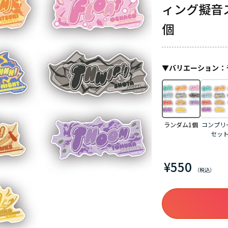
ィング擬音ス
個
▼
バリエーション
：
ランダム1個
コンプリ
セッ
¥550