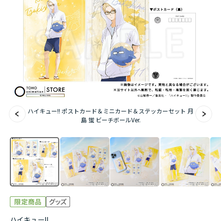
アニメ『僕のヒーローアカデミア』10周年
ハイキュー!!ジャージ＆ユニフォーム
『無職転生Ⅲ ～異世界行ったら本気だす～』
『ふつつかな悪女ではございますが ～雛宮蝶鼠と
りかえ伝～』
ハイキュー!! ポストカード＆ミニカード＆ステッカーセット 月
島 蛍 ビーチボールVer.
ハイキュー!!