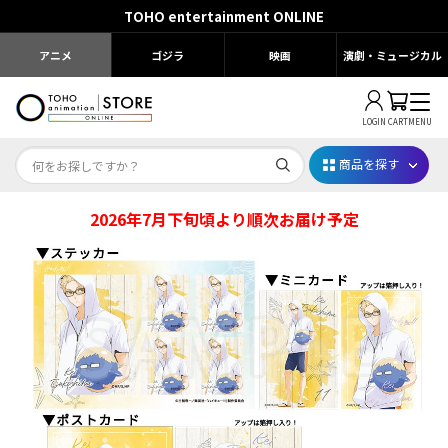
TOHO entertainment ONLINE
アニメ
ゴジラ
映画
演劇・ミュージカル
LOGIN
CART
MENU
商品を探す
2026年7月下旬頃より順次お届け予定
Dr.STONE STONE FES.2026
映画ちいかわ
じゅじゅフェス 2026
薬屋のひとりごと 夏の園遊会2026
名探偵コナン