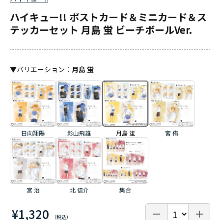
ハイキュー!! ポストカード＆ミニカード＆ス
テッカーセット 月島 蛍 ビーチボールVer.
▼
バリエーション
：
月島 蛍
日向翔陽
影山飛雄
月島 蛍
宮 侑
宮 治
北 信介
集合
¥1,320