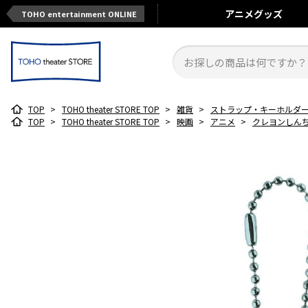
アニメ
グッズ
TOHO entertainment ONLINE
TOP
>
TOHO theater STORE TOP
>
雑貨
>
ストラップ・キーホルダ
TOP
>
TOHO theater STORE TOP
>
映画
>
アニメ
>
クレヨンしん