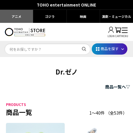
TOHO entertainment ONLINE
アニメ
ゴジラ
映画
演劇・ミュージカル
LOGIN
CART
MENU
商品を探す
Dr.ゼノ
Dr.STONE STONE FES.2026
映画ちいかわ
商品一覧へ▽
じゅじゅフェス 2026
PRODUCTS
薬屋のひとりごと 夏の園遊会2026
商品一覧
1～40件
（全
53
件）
名探偵コナン