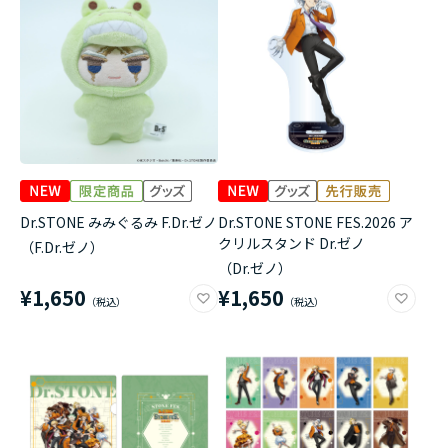
アニメ『僕のヒーローアカデミア』10周年
ハイキュー!!ジャージ＆ユニフォーム
『無職転生Ⅲ ～異世界行ったら本気だす～』
『ふつつかな悪女ではございますが ～雛宮蝶鼠と
りかえ伝～』
Dr.STONE みみぐるみ F.Dr.ゼノ
Dr.STONE STONE FES.2026 ア
クリルスタンド Dr.ゼノ
（F.Dr.ゼノ）
（Dr.ゼノ）
¥1,650
¥1,650