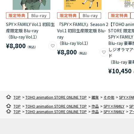
SPY×FAMILY Vol.1 初回生
『SPY×FAMILY』Season 2
【TOHO anim
産限定版 Blu-ray
Vol.1 初回生産限定版 Blu-
STORE 限
（Blu-ray Vol.1）
ray
SPY×FAMILY 
（Blu-ray Vol.1）
Blu-ray 豪
¥8,800
しジオラマア
¥8,800
ド
（Blu-ray 
¥10,450
TOP
>
TOHO animation STORE ONLINE TOP
>
雑貨
>
その他
>
SPY×
TOP
>
TOHO animation STORE ONLINE TOP
>
作品
>
SPY×FAMILY
>
S
TOP
>
TOHO animation STORE ONLINE TOP
>
作品
>
SPY×FAMILY
>
ア