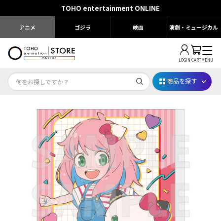
TOHO entertainment ONLINE
アニメ
ゴジラ
映画
演劇・ミュージカル
LOGIN
CART
MENU
商品を探す
Dr.STONE STONE FES.2026
映画ちいかわ
じゅじゅフェス 2026
薬屋のひとりごと 夏の園遊会2026
名探偵コナン