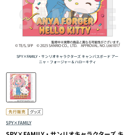
アニメ『僕のヒーローアカデミア』10周年
ハイキュー!!ジャージ＆ユニフォーム
『無職転生Ⅲ ～異世界行ったら本気だす～』
『ふつつかな悪女ではございますが ～雛宮蝶鼠と
SPY×FAMILY・サンリオキャラクターズ キャンバスボード アー
りかえ伝～』
ニャ・フォージャー＆ハローキティ
SPY×FAMILY
SPY×FAMILY・サンリオキャラクターズ キ