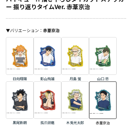
ー 振り返りタイムVer. 赤葦京治
▼
バリエーション
：
赤葦京治
日向翔陽
影山飛雄
月島 蛍
山口 忠
黒尾鉄朗
孤爪研磨
木兎光太郎
赤葦京治