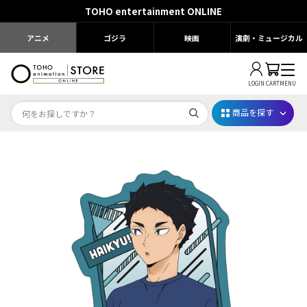
TOHO entertainment ONLINE
アニメ
ゴジラ
映画
演劇・ミュージカル
LOGIN
CART
MENU
商品を探す
Dr.STONE STONE FES.2026
映画ちいかわ
じゅじゅフェス 2026
薬屋のひとりごと 夏の園遊会2026
名探偵コナン