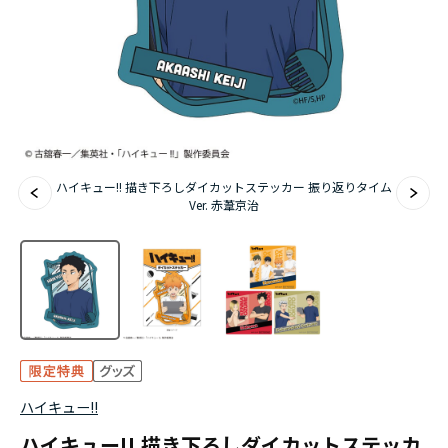
アニメ『僕のヒーローアカデミア』10周年
ハイキュー!!ジャージ＆ユニフォーム
『無職転生Ⅲ ～異世界行ったら本気だす～』
『ふつつかな悪女ではございますが ～雛宮蝶鼠と
ハイキュー!! 描き下ろしダイカットステッカー 振り返りタイム
りかえ伝～』
Ver. 赤葦京治
ハイキュー!!
ハイキュー!! 描き下ろしダイカットステッカ