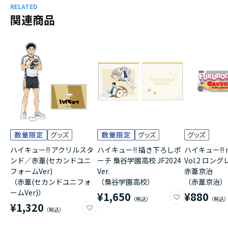
RELATED
関連商品
ハイキュー!! アクリルスタ
ハイキュー!! 描き下ろしポ
ハイキュー!! 
ンド／赤葦(セカンドユニ
ーチ 梟谷学園高校 JF2024
Vol.2 ロ
フォームVer)
Ver.
赤葦京治
（赤葦(セカンドユニフォ
（梟谷学園高校）
（赤葦京治）
ームVer)）
¥1,650
¥880
¥1,320