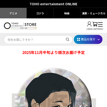
TOHO entertainment ONLINE
アニメ
ゴジラ
映画
演劇・ミュージカル
LOGIN
CART
MENU
商品を探す
2025年11月中旬より順次お届け予定
Dr.STONE STONE FES.2026
映画ちいかわ
じゅじゅフェス 2026
薬屋のひとりごと 夏の園遊会2026
名探偵コナン