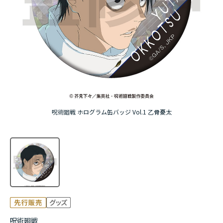
アニメ『僕のヒーローアカデミア』10周年
ハイキュー!!ジャージ＆ユニフォーム
『無職転生Ⅲ ～異世界行ったら本気だす～』
『ふつつかな悪女ではございますが ～雛宮蝶鼠と
りかえ伝～』
呪術廻戦 ホログラム缶バッジ Vol.1 乙骨憂太
呪術廻戦