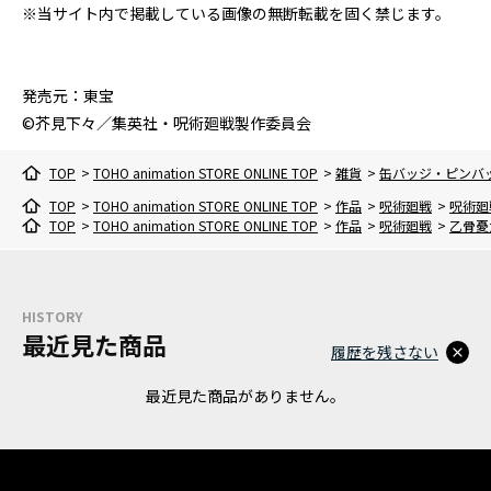
※当サイト内で掲載している画像の無断転載を固く禁じます。
発売元：東宝
©芥見下々／集英社・呪術廻戦製作委員会
TOP
>
TOHO animation STORE ONLINE TOP
>
雑貨
>
缶バッジ・ピンバ
TOP
>
TOHO animation STORE ONLINE TOP
>
作品
>
呪術廻戦
>
呪術廻
TOP
>
TOHO animation STORE ONLINE TOP
>
作品
>
呪術廻戦
>
乙骨憂
HISTORY
最近見た商品
履歴を残さない
最近見た商品がありません。