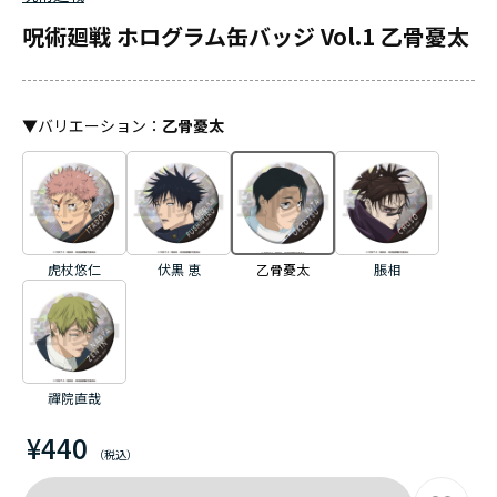
呪術廻戦 ホログラム缶バッジ Vol.1 乙骨憂太
▼
バリエーション
：
乙骨憂太
虎杖悠仁
伏黒 恵
乙骨憂太
脹相
禪院直哉
¥440