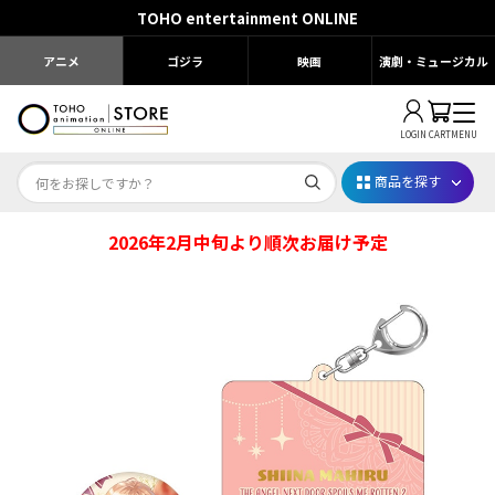
TOHO entertainment ONLINE
アニメ
ゴジラ
映画
演劇・ミュージカル
LOGIN
CART
MENU
商品を探す
2026年2月中旬より順次お届け予定
Dr.STONE STONE FES.2026
映画ちいかわ
じゅじゅフェス 2026
薬屋のひとりごと 夏の園遊会2026
名探偵コナン