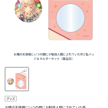
アニメ『僕のヒーローアカデミア』10周年
ハイキュー!!ジャージ＆ユニフォーム
『無職転生Ⅲ ～異世界行ったら本気だす～』
『ふつつかな悪女ではございますが ～雛宮蝶鼠と
りかえ伝～』
お隣の天使様にいつの間にか駄目人間にされていた件2 缶バッ
ジ＆ホルダーセット（誕生日）
お隣の天使様にいつの間にか駄目人間にされていた件