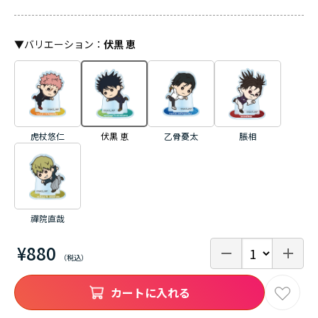
▼
バリエーション
：
伏黒 恵
虎杖悠仁
伏黒 恵
乙骨憂太
脹相
禪院直哉
¥880
カートに入れる