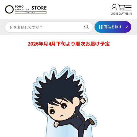
LOGIN
CART
MENU
商品を探す
2026年月4月下旬より順次お届け予定
Dr.STONE STONE FES.2026
映画ちいかわ
じゅじゅフェス 2026
薬屋のひとりごと 夏の園遊会2026
名探偵コナン
アニメ『僕のヒーローアカデミア』10周年
ハイキュー!!ジャージ＆ユニフォーム