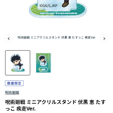
『無職転生Ⅲ ～異世界行ったら本気だす～』
『ふつつかな悪女ではございますが ～雛宮蝶鼠と
りかえ伝～』
呪術廻戦 ミニアクリルスタンド 伏黒 恵 たすっこ 疾走Ver.
呪術廻戦
呪術廻戦 ミニアクリルスタンド 伏黒 恵 たす
っこ 疾走Ver.