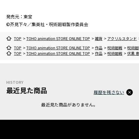
発売元：東宝
©芥見下々／集英社・呪術廻戦製作委員会
TOP
>
TOHO animation STORE ONLINE TOP
>
雑貨
>
アクリルスタンド
TOP
>
TOHO animation STORE ONLINE TOP
>
作品
>
呪術廻戦
>
呪術廻
TOP
>
TOHO animation STORE ONLINE TOP
>
作品
>
呪術廻戦
>
伏黒 
HISTORY
最近見た商品
履歴を残さない
最近見た商品がありません。