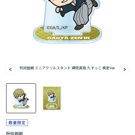
アニメ『僕のヒーローアカデミア』10周年
ハイキュー!!ジャージ＆ユニフォーム
『無職転生Ⅲ ～異世界行ったら本気だす～』
『ふつつかな悪女ではございますが ～雛宮蝶鼠と
りかえ伝～』
呪術廻戦 ミニアクリルスタンド 禪院直哉 たすっこ 疾走Ver.
呪術廻戦