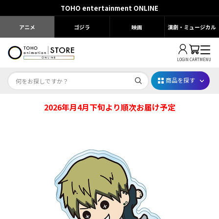
TOHO entertainment ONLINE
アニメ
ゴジラ
映画
演劇・ミュージカル
LOGIN
CART
MENU
商品を探す
2026年月4月下旬より順次お届け予定
Dr.STONE STONE FES.2026
映画ちいかわ
じゅじゅフェス 2026
薬屋のひとりごと 夏の園遊会2026
名探偵コナン