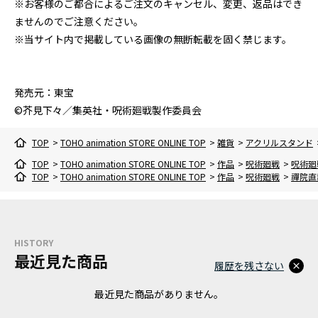
※お客様のご都合によるご注文のキャンセル、変更、返品はでき
ませんのでご注意ください。
※当サイト内で掲載している画像の無断転載を固く禁じます。
発売元：東宝
©芥見下々／集英社・呪術廻戦製作委員会
TOP
>
TOHO animation STORE ONLINE TOP
>
雑貨
>
アクリルスタンド
TOP
>
TOHO animation STORE ONLINE TOP
>
作品
>
呪術廻戦
>
呪術廻
TOP
>
TOHO animation STORE ONLINE TOP
>
作品
>
呪術廻戦
>
禪院直
HISTORY
最近見た商品
履歴を残さない
最近見た商品がありません。