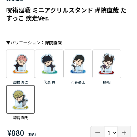
呪術廻戦 ミニアクリルスタンド 禪院直哉 た
すっこ 疾走Ver.
▼
バリエーション
：
禪院直哉
虎杖悠仁
伏黒 恵
乙骨憂太
脹相
禪院直哉
¥880