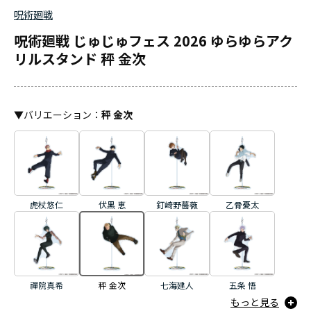
呪術廻戦
呪術廻戦 じゅじゅフェス 2026 ゆらゆらアク
リルスタンド 秤 金次
▼
バリエーション
：
秤 金次
虎杖悠仁
伏黒 恵
釘崎野薔薇
乙骨憂太
禪院真希
秤 金次
七海建人
五条 悟
もっと見る