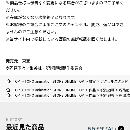
※商品仕様は予告なく変更になる場合がございますのでご了承く
ださい。
※在庫がなくなり次第終了となります。
※お客様のご都合によるご注文のキャンセル、変更、返品はでき
ませんのでご注意ください。
※当サイト内で掲載している画像の無断転載を固く禁じます。
発売元：東宝
©芥見下々／集英社・呪術廻戦製作委員会
TOP
>
TOHO animation STORE ONLINE TOP
>
雑貨
>
アクリルスタンド
TOP
>
TOHO animation STORE ONLINE TOP
>
作品
>
呪術廻戦
>
呪術廻
TOP
>
TOHO animation STORE ONLINE TOP
>
作品
>
呪術廻戦
>
秤 金
HISTORY
最近見た商品
履歴を残さない