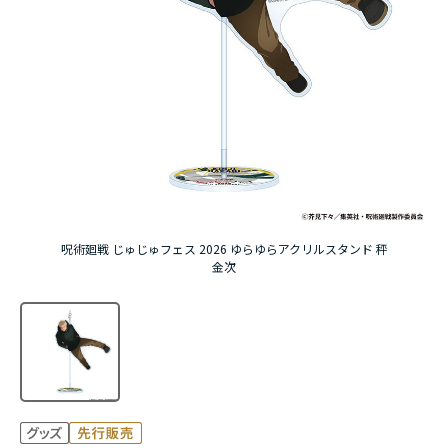
アニメ『僕のヒーローアカデミア』10周年
ハイキュー!!ジャージ＆ユニフォーム
『無職転生Ⅲ ～異世界行ったら本気だす～』
『ふつつかな悪女ではございますが ～雛宮蝶鼠と
りかえ伝～』
呪術廻戦 じゅじゅフェス 2026 ゆらゆらアクリルスタンド 秤
金次