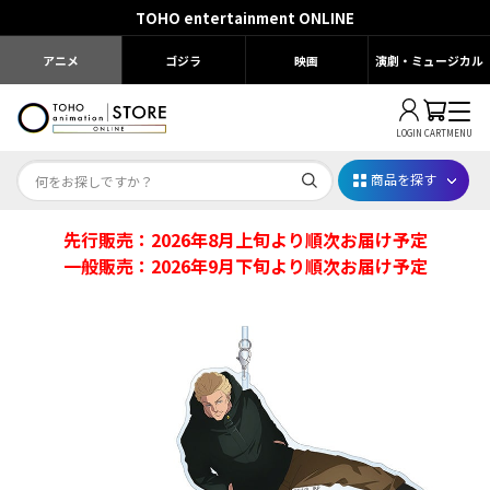
TOHO entertainment ONLINE
アニメ
ゴジラ
映画
演劇・ミュージカル
LOGIN
CART
MENU
商品を探す
先行販売：2026年8月上旬より順次お届け予定
Dr.STONE STONE FES.2026
一般販売：2026年9月下旬より順次お届け予定
映画ちいかわ
じゅじゅフェス 2026
薬屋のひとりごと 夏の園遊会2026
名探偵コナン