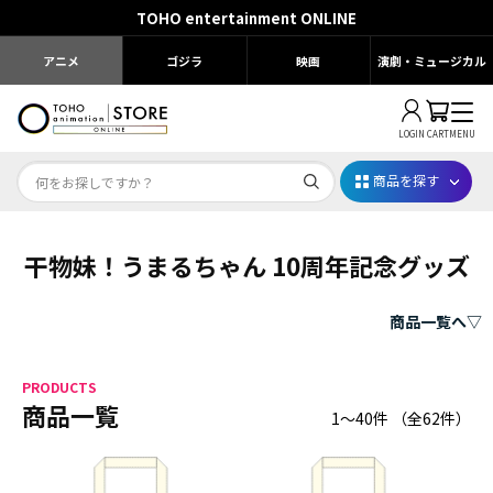
TOHO entertainment ONLINE
アニメ
ゴジラ
映画
演劇・ミュージカル
LOGIN
CART
MENU
商品を探す
干物妹！うまるちゃん 10周年記念グッズ
Dr.STONE STONE FES.2026
映画ちいかわ
商品一覧へ▽
じゅじゅフェス 2026
PRODUCTS
薬屋のひとりごと 夏の園遊会2026
商品一覧
1～40件
（全
62
件）
名探偵コナン