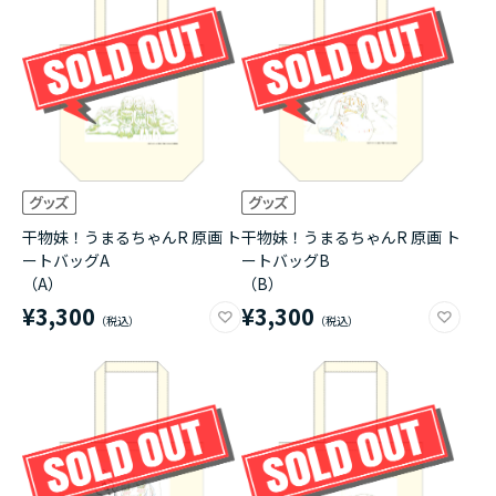
アニメ『僕のヒーローアカデミア』10周年
ハイキュー!!ジャージ＆ユニフォーム
『無職転生Ⅲ ～異世界行ったら本気だす～』
『ふつつかな悪女ではございますが ～雛宮蝶鼠と
りかえ伝～』
干物妹！うまるちゃんR 原画 ト
干物妹！うまるちゃんR 原画 ト
ートバッグA
ートバッグB
（A）
（B）
¥3,300
¥3,300