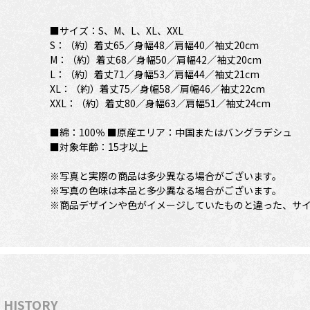
■サイズ：S、M、L、XL、XXL
S：（約）着丈65／身幅48／肩幅40／袖丈20cｍ
M：（約）着丈68／身幅50／肩幅42／袖丈20cm
L：（約）着丈71／身幅53／肩幅44／袖丈21cm
XL：（約）着丈75／身幅58／肩幅46／袖丈22cm
XXL：（約）着丈80／身幅63／肩幅51／袖丈24cm
■綿：100％ ■原産エリア：中国またはバングラデシュ
■対象年齢：15才以上
※写真と実際の商品は多少異なる場合がございます。
※写真の色味は本品と多少異なる場合がございます。
※商品デザインや色がイメージしていたものと違った、サ
HISTORY