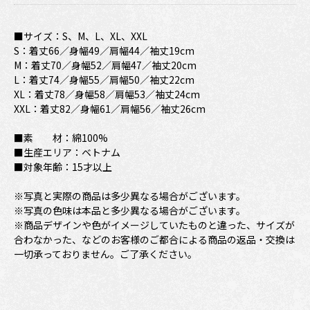
■サイズ：S、M、L、XL、XXL
S：着丈66／身幅49／肩幅44／袖丈19cm
M：着丈70／身幅52／肩幅47／袖丈20cm
L：着丈74／身幅55／肩幅50／袖丈22cm
XL：着丈78／身幅58／肩幅53／袖丈24cm
XXL：着丈82／身幅61／肩幅56／袖丈26cm
■素 材：綿100%
■生産エリア：ベトナム
■対象年齢：15才以上
※写真と実際の商品は多少異なる場合がございます。
※写真の色味は本品と多少異なる場合がございます。
※商品デザインや色がイメージしていたものと違った、サイズが
合わなかった、などのお客様のご都合による商品の返品・交換は
一切承っておりません。ご了承ください。