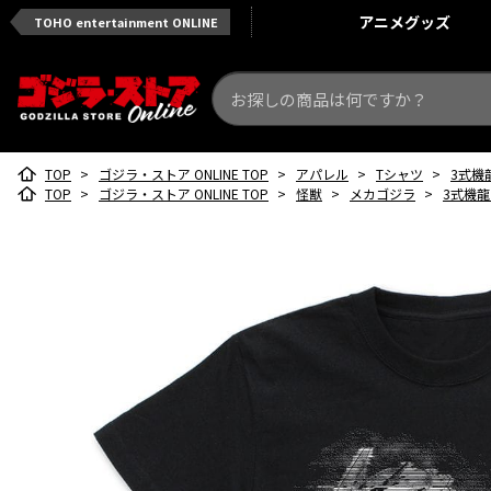
アニメ
グッズ
TOHO entertainment ONLINE
TOP
>
ゴジラ・ストア ONLINE TOP
>
アパレル
>
Tシャツ
>
3式機龍
TOP
>
ゴジラ・ストア ONLINE TOP
>
怪獣
>
メカゴジラ
>
3式機龍 