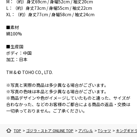
M：（約）身丈69cm / 身幅52cm / 袖丈20cm
L：（約）身丈73cm / 身幅55cm / 袖丈22cm
XL：（約）身丈77cm / 身幅58cm / 袖丈24cm
■素材
綿100%
■生産国
ボディ：中国
加工：日本
TM & © TOHO CO., LTD.
※写真と実際の商品は多少異なる場合がございます。
※写真の色味は本品と多少異なる場合がございます。
※商品デザインや色がイメージしていたものと違った、サイズが
合わなかった、などのお客様のご都合による商品の返品・交換は
一切承っておりません。ご了承ください。
TOP
>
ゴジラ・ストア ONLINE TOP
>
アパレル
>
Tシャツ
>
キングギドラ