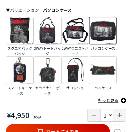
▼
バリエーション
：
パソコンケース
スクエアバック
2WAYトートバッ
2WAYウエストポ
パソコンケース
パック
グ
ーチ
スマートキーケ
カラビナミニポ
サコッシュ
ペンケース
ース
ーチ
もっと見る
¥4,950
カートに入れる