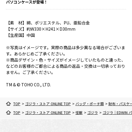
パソコンケースが登場！
【素 材】綿、ポリエステル、PU、亜鉛合金
【サイズ】約W330×H241×D30mm
【生産国】中国
※写真はイメージです。実際の商品は多少異なる場合がございま
す。あらかじめご了承ください。
※商品デザイン・色・サイズがイメージしていたものと違った、
などのお客様のご都合による商品の返品・交換は一切承っており
ません。ご了承ください。
TM & © TOHO CO., LTD.
TOP
>
ゴジラ・ストア ONLINE TOP
>
バッグ・ポーチ類
>
財布・パスケ
TOP
>
ゴジラ・ストア ONLINE TOP
>
怪獣
>
ゴジラ
>
ゴジラ｜EDWIN