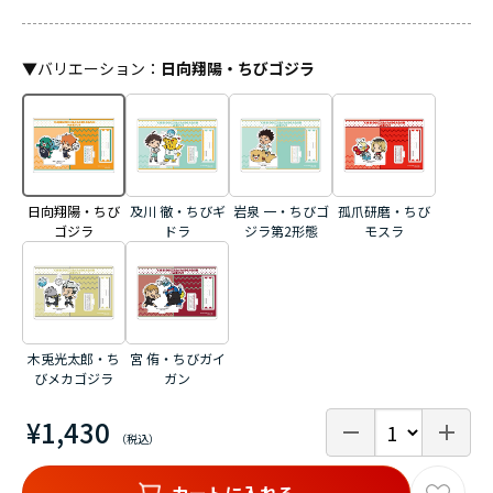
▼
バリエーション
：
日向翔陽・ちびゴジラ
日向翔陽・ちび
及川 徹・ちびギ
岩泉 一・ちびゴ
孤爪研磨・ちび
ゴジラ
ドラ
ジラ第2形態
モスラ
木兎光太郎・ち
宮 侑・ちびガイ
びメカゴジラ
ガン
¥1,430