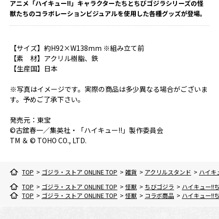
アニメ「ハイキュー!!」キャラクターたちとちびゴジラシリーズの怪
獣たちのコラボレーションビジュアルを使用した各種グッズが登場。
【サイズ】約H92×W138mm ※組み立て前
【素 材】アクリル樹脂、鉄
【生産国】日本
※写真はイメージです。実際の商品は多少異なる場合がございま
す。予めご了承下さい。
発売元：東宝
©古舘春一／集英社・「ハイキュー!!」製作委員会
TM ＆ © TOHO CO., LTD.
TOP
>
ゴジラ・ストア ONLINE TOP
>
雑貨
>
アクリルスタンド
>
ハイキ
TOP
>
ゴジラ・ストア ONLINE TOP
>
怪獣
>
ちびゴジラ
>
ハイキュー!
TOP
>
ゴジラ・ストア ONLINE TOP
>
怪獣
>
コラボ商品
>
ハイキュー!