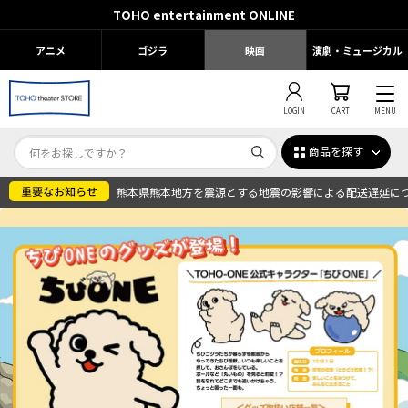
TOHO entertainment ONLINE
アニメ
ゴジラ
映画
演劇・ミュージカル
LOGIN
CART
MENU
商品を探す
熊本県熊本地方を震源とする地震の影響による配送遅延に