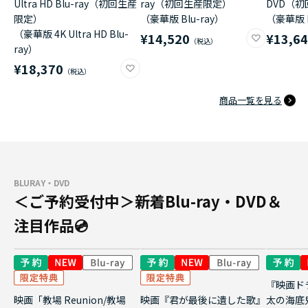
Ultra HD Blu-ray（初回生産
ray（初回生産限定）
DVD（
限定）
（豪華版 Blu-ray）
（豪華版 
（豪華版 4K Ultra HD Blu-
¥14,520
¥13,6
ray）
¥18,370
商品一覧を見る
BLURAY・DVD
＜ご予約受付中＞新着Blu-ray・DVD＆
注目作品💿
『映画ド
映画「教場 Reunion/教場
映画『君が最後に遺した歌』
太の海底