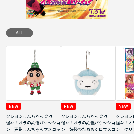
ALL
クレヨンしんちゃん 奇々
クレヨンしんちゃん 奇々
クレヨン
怪々！オラの妖怪バケ～ショ
怪々！オラの妖怪バケ～ショ
怪々！オ
ン 天狗しんちゃんマスコッ
ン 妖怪わたあめシロマスコ
ン クリ