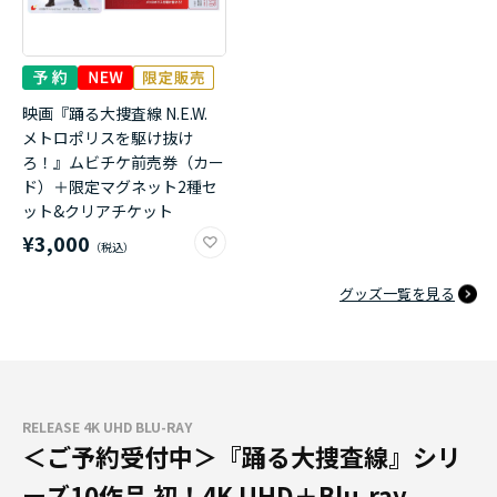
映画『踊る大捜査線 N.E.W.
メトロポリスを駆け抜け
ろ！』ムビチケ前売券（カー
ド）＋限定マグネット2種セ
ット&クリアチケット
¥3,000
グッズ一覧を見る
RELEASE 4K UHD BLU-RAY
＜ご予約受付中＞『踊る大捜査線』シリ
ーズ10作品 初！4K UHD＋Blu-ray