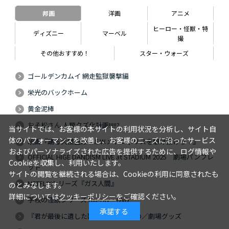
邦画
洋画
アニメ
ヒーロー・怪獣・特
ディズニー
マーベル
撮
その他おすすめ！
スター・ウォーズ
ゴールデンカムイ 網走監獄襲撃編
栄光のバックホーム
黄金泥棒
おそ松さん 人類クズ化計画!!!!!?
当サイトでは、お客様の本サイトの利用状況を分析し、サイト自
体のパフォーマンスを改善し、お客様のニーズに沿ったサービス
映画『踊る大捜査線 N.E.W.メトロポリスを駆け抜けろ！』
およびパーソナライズされた広告を提供するために、ログ情報や
OFFICIAL HIGE DANDISM LIVE at STADIUM 2025 劇場パンフレ
Cookieを収集し、利用いたします。
ット
サイトの閲覧を継続される場合は、Cookieの利用に同意されたも
NETFLIXシリーズ『ガス人間』
のとみなします。
詳細については
クッキーポリシー
をご確認ください。
学校の怪談シリーズ Blu-ray・DVD
承諾する
『君が最後に遺した歌』Blu-ray・DVD／劇場グッズ