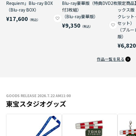
Requiem」Blu-ray BOX
Blu-ray豪華版（特典DVD2枚
限定商品
（Blu-ray BOX）
付3枚組）
ックス版
（Blu-ray豪華版）
クレット
¥17,600
セット）
¥9,350
（ブルー
版）
¥6,82
作品一覧を見る
GOODS RELEASE 2026.7.22 AM11:00
東宝スタジオグッズ