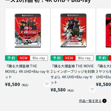
『踊る大捜査線 THE
『踊る大捜査線 THE MOVIE
『踊る大捜
MOVIE』4K UHD+Blu-ray セ
2 レインボーブリッジを封鎖
3 ヤツら
ット
せよ!』4K UHD+Blu-ray セ
UHD+Bl
ット
¥8,580
¥8,58
¥8,580
作品一覧を見る