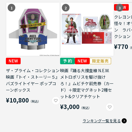
1
2
3
クレヨン
怪々！オ
ン ラバ
クション
¥770
ザ・プライム・コレクション
映画『踊る大捜査線 N.E.W.
映画『トイ・ストーリー５』
メトロポリスを駆け抜け
バズライトイヤー ポップコ
ろ！』ムビチケ前売券（カー
ーンボックス
ド）＋限定マグネット2種セ
ット&クリアチケット
¥10,800
¥3,000
ランキング一覧を見る