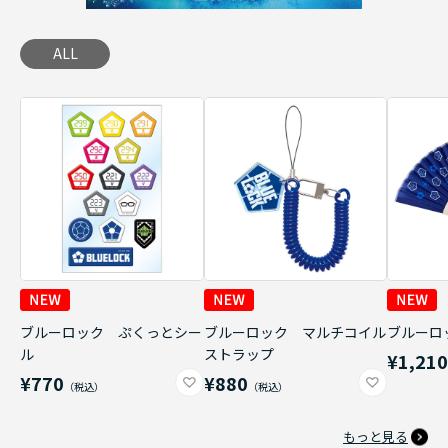
ALL
ブルーロック ぷくっとシー
ブルーロック マルチコイル
ブルーロ
ル
ストラップ
¥1,21
¥770
¥880
もっと見る