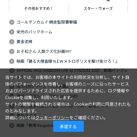
その他おすすめ！
スター・ウォーズ
ゴールデンカムイ 網走監獄襲撃編
栄光のバックホーム
黄金泥棒
おそ松さん 人類クズ化計画!!!!!?
映画『踊る大捜査線 N.E.W.メトロポリスを駆け抜けろ！』
OFFICIAL HIGE DANDISM LIVE at STADIUM 2025 劇場パンフレ
ット
当サイトでは、お客様の本サイトの利用状況を分析し、サイト自
体のパフォーマンスを改善し、お客様のニーズに沿ったサービス
NETFLIXシリーズ『ガス人間』
およびパーソナライズされた広告を提供するために、ログ情報や
学校の怪談シリーズ Blu-ray・DVD
Cookieを収集し、利用いたします。
サイトの閲覧を継続される場合は、Cookieの利用に同意されたも
『君が最後に遺した歌』Blu-ray・DVD／劇場グッズ
のとみなします。
君のクイズ
詳細については
クッキーポリシー
をご確認ください。
映画「教場 Requiem」
承諾する