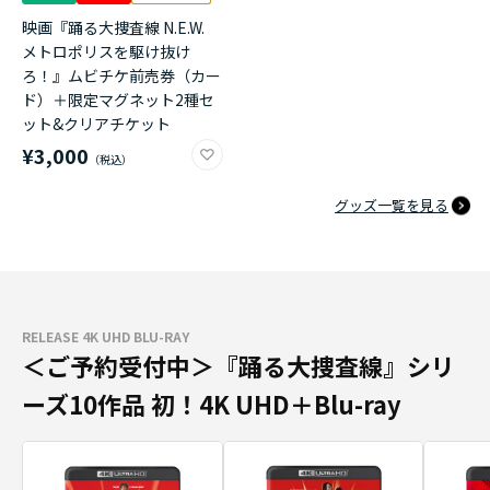
映画『踊る大捜査線 N.E.W.
メトロポリスを駆け抜け
ろ！』ムビチケ前売券（カー
ド）＋限定マグネット2種セ
ット&クリアチケット
¥3,000
グッズ一覧を見る
RELEASE 4K UHD BLU-RAY
＜ご予約受付中＞『踊る大捜査線』シリ
ーズ10作品 初！4K UHD＋Blu-ray