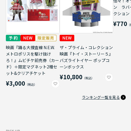
怪々！オ
ン ラバ
クション
¥770
映画『踊る大捜査線 N.E.W.
ザ・プライム・コレクション
メトロポリスを駆け抜け
映画『トイ・ストーリー５』
ろ！』ムビチケ前売券（カー
バズライトイヤー ポップコ
ド）＋限定マグネット2種セ
ーンボックス
ット&クリアチケット
¥10,800
¥3,000
ランキング一覧を見る
PICK UP