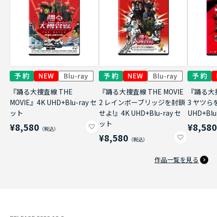
『踊る大捜査線 THE
『踊る大捜査線 THE MOVIE
『踊る大捜
MOVIE』4K UHD+Blu-ray セ
2 レインボーブリッジを封鎖
3 ヤツら
ット
せよ!』4K UHD+Blu-ray セ
UHD+Bl
ット
¥8,580
¥8,58
¥8,580
作品一覧を見る