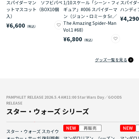
スパイダーマン ソフビパペ
1/10スケール「シーン・フィ
スパイダ
ットマスコット（BOX10個
ギュア」#006 スパイダーマ
ハンディ
入）
ン（ジョン・ロミータ Sr.／
¥4,29
The Amazing Spider-Man
¥6,600
Vol.1 #68）
¥6,800
グッズ一覧を見る
PAMPHLET RELEASE 2026.5.4 AM11:00 Star Wars Day／GOODS
RELEASE
スター・ウォーズ シリーズ
スター・ウォーズ スカイウ
ォーカー・サーガ 復刻版劇
マンダロリアン シーズン
マンダロ