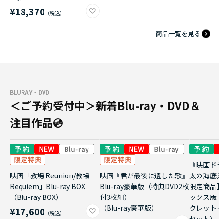
¥18,370
商品一覧を見る
BLURAY・DVD
＜ご予約受付中＞新着Blu-ray・DVD＆
注目作品💿
『映画ド
映画「教場 Reunion/教場
映画『君が最後に遺した歌』
太の海底
Requiem」Blu-ray BOX
Blu-ray豪華版（特典DVD2枚
限定商品
（Blu-ray BOX）
付3枚組）
ックス版
（Blu-ray豪華版）
クレット
¥17,600
セット）