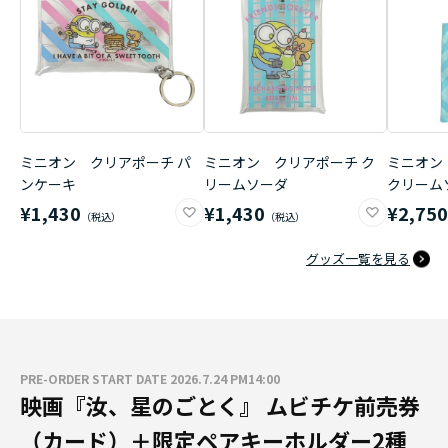
ミニオン クリアポーチ パ
ミニオン クリアポーチ ク
ミニオン
ンケーキ
リームソーダ
クリーム
¥1,430
¥1,430
¥2,75
グッズ一覧を見る
PRE-ORDER START DATE 2026.7.24 PM14:00
映画『汝、星のごとく』 ムビチケ前売券
（カード）＋限定ペアキーホルダー2種