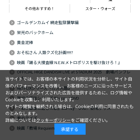
その他おすすめ！
スター・ウォーズ
ゴールデンカムイ 網走監獄襲撃編
栄光のバックホーム
黄金泥棒
おそ松さん 人類クズ化計画!!!!!?
映画『踊る大捜査線 N.E.W.メトロポリスを駆け抜けろ！』
OFFICIAL HIGE DANDISM LIVE at STADIUM 2025 劇場パンフレ
ット
当サイトでは、お客様の本サイトの利用状況を分析し、サイト自
体のパフォーマンスを改善し、お客様のニーズに沿ったサービス
NETFLIXシリーズ『ガス人間』
およびパーソナライズされた広告を提供するために、ログ情報や
学校の怪談シリーズ Blu-ray・DVD
Cookieを収集し、利用いたします。
サイトの閲覧を継続される場合は、Cookieの利用に同意されたも
『君が最後に遺した歌』Blu-ray・DVD／劇場グッズ
のとみなします。
君のクイズ
詳細については
クッキーポリシー
をご確認ください。
映画「教場 Requiem」
承諾する