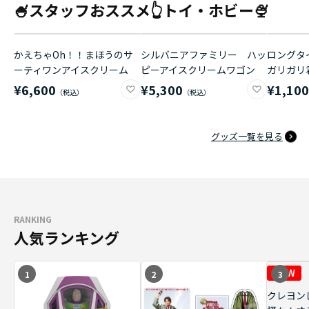
🍧スタッフおススメ👆トイ・ホビー🍨
かえちゃOh！！まほうのサ
シルバニアファミリー ハッ
ロングタイ
ーティワンアイスクリーム
ピーアイスクリームワゴン
ガリガリ
¥6,600
¥5,300
¥1,10
グッズ一覧を見る
RANKING
人気ランキング
1
2
3
クレヨン