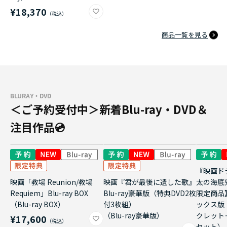
¥18,370
商品一覧を見る
BLURAY・DVD
＜ご予約受付中＞新着Blu-ray・DVD＆
注目作品💿
『映画ド
映画「教場 Reunion/教場
映画『君が最後に遺した歌』
太の海底
Requiem」Blu-ray BOX
Blu-ray豪華版（特典DVD2枚
限定商品
（Blu-ray BOX）
付3枚組）
ックス版
（Blu-ray豪華版）
クレット
¥17,600
セット）