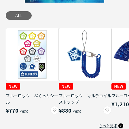
ALL
ブルーロック ぷくっとシー
ブルーロック マルチコイル
ブルーロ
ル
ストラップ
¥1,21
¥770
¥880
もっと見る