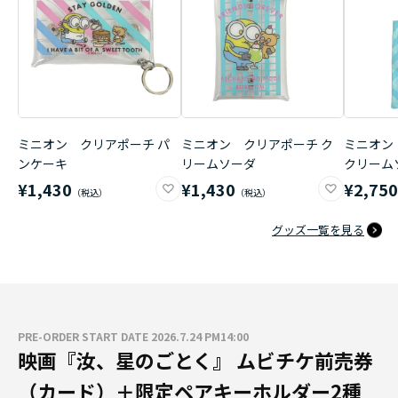
ミニオン クリアポーチ パ
ミニオン クリアポーチ ク
ミニオン
ンケーキ
リームソーダ
クリーム
¥1,430
¥1,430
¥2,75
グッズ一覧を見る
PRE-ORDER START DATE 2026.7.24 PM14:00
映画『汝、星のごとく』 ムビチケ前売券
（カード）＋限定ペアキーホルダー2種