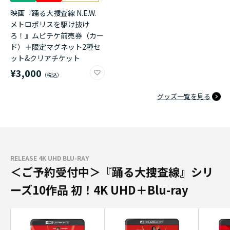
映画『踊る大捜査線 N.E.W.
メトロポリスを駆け抜け
ろ！』ムビチケ前売券（カー
ド）＋限定マグネット2種セ
ット&クリアチケット
¥3,000
グッズ一覧を見る
RELEASE 4K UHD BLU-RAY
＜ご予約受付中＞『踊る大捜査線』シリ
ーズ10作品 初！4K UHD＋Blu-ray