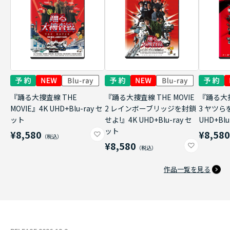
『踊る大捜査線 THE
『踊る大捜査線 THE MOVIE
『踊る大捜
MOVIE』4K UHD+Blu-ray セ
2 レインボーブリッジを封鎖
3 ヤツら
ット
せよ!』4K UHD+Blu-ray セ
UHD+Bl
ット
¥8,580
¥8,58
¥8,580
作品一覧を見る