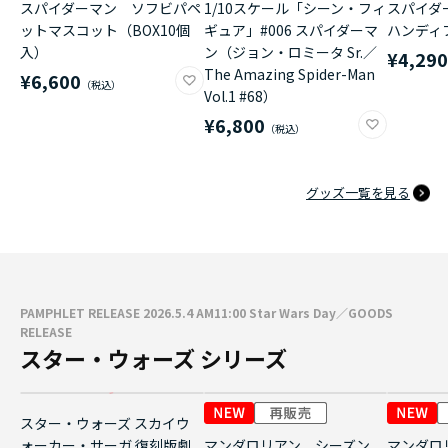
スパイダーマン ソフビパペ
1/10スケール「シーン・フィ
スパイダ
ットマスコット（BOX10個
ギュア」#006 スパイダーマ
ハンディ
入）
ン（ジョン・ロミータ Sr.／
¥4,29
The Amazing Spider-Man
¥6,600
Vol.1 #68）
¥6,800
グッズ一覧を見る
PAMPHLET RELEASE 2026.5.4 AM11:00 Star Wars Day／GOODS
RELEASE
スター・ウォーズ シリーズ
スター・ウォーズ スカイウ
ォーカー・サーガ 復刻版劇
マンダロリアン シーズン
マンダロ